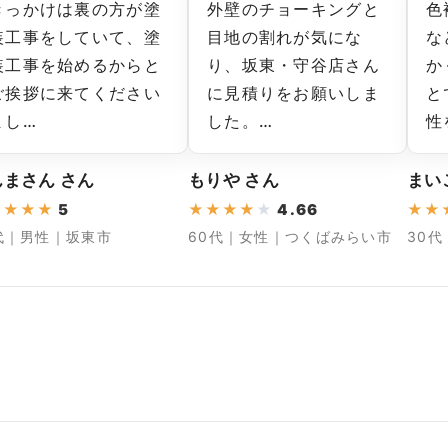
きっかけは裏の方が塗
外壁のチョーキングと
色
装工事をしていて、塗
目地の割れが気にな
な
装工事を始めるからと
り、坂東・守谷店さん
か
ご挨拶に来てください
に見積りをお願いしま
と
まし…
した。…
性
んまさん さん
もりや さん
まい
★
★
★
★
5
★
★
★
★
★
4.66
★
★
代｜男性｜坂東市
60代｜女性｜つくばみらい市
30