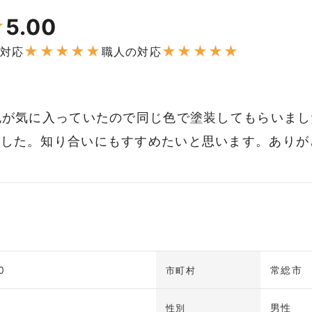
5.00
★
★
★
★
★
★
★
★
★
★
★
対応
職人の対応
色が気に入っていたので同じ色で塗装してもらいま
ました。知り合いにもすすめたいと思います。ありが
0
常総市
市町村
男性
性別