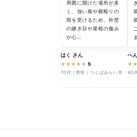
周囲に開けた場所が多
く、強い風や横殴りの
雨を受けるため、外壁
の継ぎ目や屋根の傷み
が心…
はく さん
へ
★
★
★
★
★
5
★
70代｜男性｜つくばみらい市
40