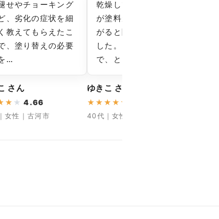
褪せやチョーキング
乾燥している時期の方
途
ど、劣化の症状を細
が塗料がきれいに仕上
が
く教えてもらえたこ
がると聞き、秋にしま
ム
で、塗り替えの必要
した。ツヤ感も均一
ま
を…
で、と…
ず
こ さん
ゆきこ さん
りえ 
★
★
★
4.66
★
★
★
★
★
5
★
★
★
代｜女性｜古河市
40代｜女性｜坂東市
30代