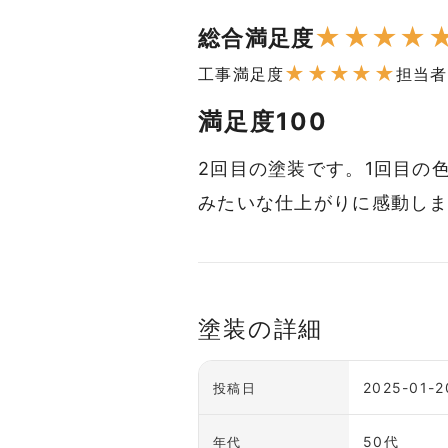
★
★
★
★
総合満足度
★
★
★
★
★
工事満足度
担当者
満足度100
2回目の塗装です。1回目の
みたいな仕上がりに感動し
塗装の詳細
2025-01-2
投稿日
50代
年代